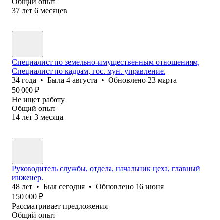
Общий опыт
37
лет
6
месяцев
Специалист по земельно-имущественным отношениям,
Специалист по кадрам, гос. мун. управление.
34
года
•
Была
4 августа
•
Обновлено
23 марта
50 000
₽
Не ищет работу
Общий опыт
14
лет
3
месяца
Руководитель службы, отдела, начальник цеха, главный
инженер.
48
лет
•
Был
сегодня
•
Обновлено
16 июня
150 000
₽
Рассматривает предложения
Общий опыт