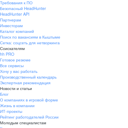
Требования к ПО
pr@ural.hh.ru
Безопасный HeadHunter
HeadHunter API
Краснодар
Партнерам
Инвесторам
ул. Янковского, д. 169, 7 этаж,
Каталог компаний
706 каб.
Поиск по вакансиям в Кыштыме
+7 861 205-55-57
Сетка: соцсеть для нетворкинга
pr@krd.hh.ru
Соискателям
hh PRO
Готовое резюме
Владивосток
Все сервисы
пер. Ланинский д. 4, офис 3.4
Хочу у вас работать
Производственный календарь
+7 423 202-33-28
Экспертная рекомендация
pr@dv.hh.ru
Новости и статьи
Блог
Новосибирск
О компаниях в игровой форме
Жизнь в компании
ул. Большевистская, д. 35,
ИТ-проекты
помещение 21
Рейтинг работодателей России
+7 383 207-94-64
Молодым специалистам