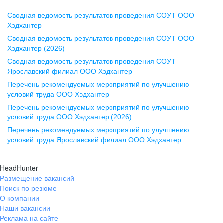
Сводная ведомость результатов проведения СОУТ ООО
Воронеж
Хэдхантер
Сводная ведомость результатов проведения СОУТ ООО
ул. Комиссаржевской, д. 10,
Хэдхантер (2026)
офис 1212
Сводная ведомость результатов проведения СОУТ
+7 473 280-05-05
Ярославский филиал ООО Хэдхантер
pr@vrn.hh.ru
Перечень рекомендуемых мероприятий по улучшению
условий труда ООО Хэдхантер
Казань
Перечень рекомендуемых мероприятий по улучшению
ул. Спартаковская, д. 2А, этаж 3,
условий труда ООО Хэдхантер (2026)
помещение 15
Перечень рекомендуемых мероприятий по улучшению
условий труда Ярославский филиал ООО Хэдхантер
+7 843 212-12-50
pr@kzn.hh.ru
HeadHunter
Размещение вакансий
Екатеринбург
Поиск по резюме
ул. Боевых Дружин, стр. 20,
О компании
5 этаж, офис 505, 521
Наши вакансии
Реклама на сайте
+7 343 226-79-99