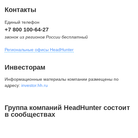
Контакты
Единый телефон
+7 800 100-64-27
звонок из регионов России бесплатный
Региональные офисы HeadHunter
Москва
Инвесторам
внутригородская территория
Информационные материалы компании размещены по
Муниципальный округ Тверской,
адресу:
investor.hh.ru
2-я Брестская ул., д. 48,
помещение 25
+7 495 974-64-27
Группа компаний HeadHunter состоит
+7 495 980-64-27
в сообществах
+7 495 134-92-24
press@hh.ru