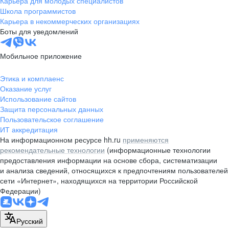
Карьера для молодых специалистов
pr@nsk.hh.ru
Школа программистов
Карьера в некоммерческих организациях
Минск
Боты для уведомлений
пр-т Дзержинского, д. 57,
10 этаж, помещение 45-1
Мобильное приложение
+375 (17)
336-03-02
Этика и комплаенс
pr@rabota.by
Оказание услуг
Использование сайтов
Алматы
Защита персональных данных
Пользовательское соглашение
пр. Абая, д. 151, БЦ Алатау,
ИТ аккредитация
12 этаж, офис 1209
На информационном ресурсе hh.ru
применяются
+7 727 232-13-13
рекомендательные технологии
(информационные технологии
pr@headhunter.com.kz
предоставления информации на основе сбора, систематизации
и анализа сведений, относящихся к предпочтениям пользователей
сети «Интернет», находящихся на территории Российской
Федерации)
Русский